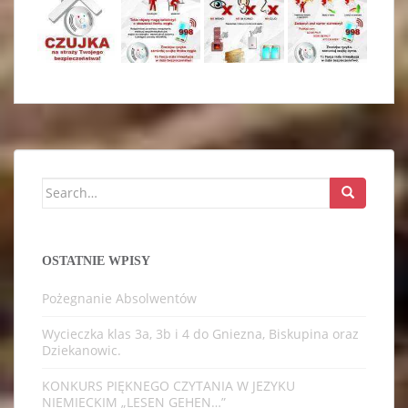
Search
for:
OSTATNIE WPISY
Pożegnanie Absolwentów
Wycieczka klas 3a, 3b i 4 do Gniezna, Biskupina oraz
Dziekanowic.
KONKURS PIĘKNEGO CZYTANIA W JEZYKU
NIEMIECKIM „LESEN GEHEN…”