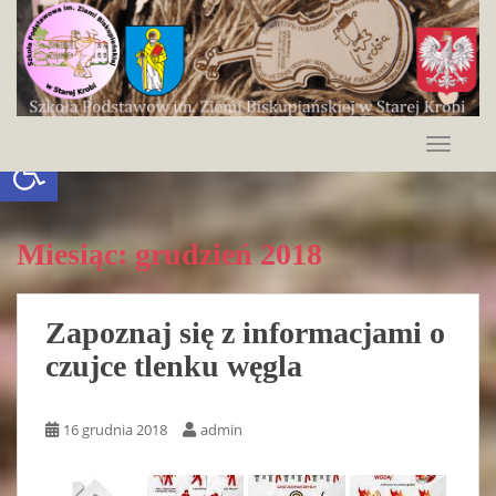
S
k
i
p
t
o
Otwórz pasek narzędzi
TOGGLE
m
a
i
n
Miesiąc:
grudzień 2018
c
o
n
Zapoznaj się z informacjami o
t
czujce tlenku węgla
e
n
t
16 grudnia 2018
admin