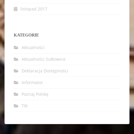
listopad 2017
KATEGORIE
Aktualności
Aktualności Sułkowice
Deklaracja Dostępności
Informator
Poznaj Polskę
TIK