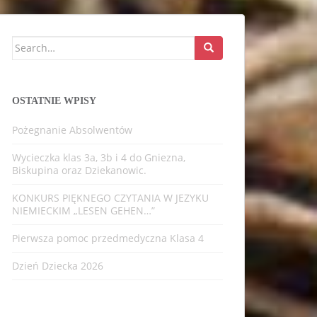
Search
for:
OSTATNIE WPISY
Pożegnanie Absolwentów
Wycieczka klas 3a, 3b i 4 do Gniezna,
Biskupina oraz Dziekanowic.
KONKURS PIĘKNEGO CZYTANIA W JEZYKU
NIEMIECKIM „LESEN GEHEN…”
Pierwsza pomoc przedmedyczna Klasa 4
Dzień Dziecka 2026