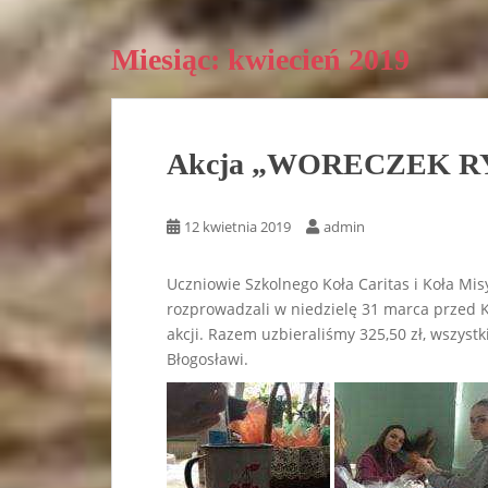
Miesiąc:
kwiecień 2019
Akcja „WORECZEK R
12 kwietnia 2019
admin
Uczniowie Szkolnego Koła Caritas i Koła Mis
rozprowadzali w niedzielę 31 marca przed K
akcji. Razem uzbieraliśmy 325,50 zł, wszys
Błogosławi.