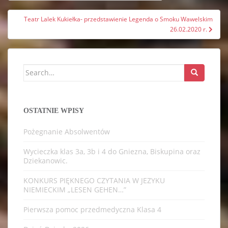
wpisu
Teatr Lalek Kukiełka- przedstawienie Legenda o Smoku Wawelskim
26.02.2020 r.
Search
for:
OSTATNIE WPISY
Pożegnanie Absolwentów
Wycieczka klas 3a, 3b i 4 do Gniezna, Biskupina oraz
Dziekanowic.
KONKURS PIĘKNEGO CZYTANIA W JEZYKU
NIEMIECKIM „LESEN GEHEN…”
Pierwsza pomoc przedmedyczna Klasa 4