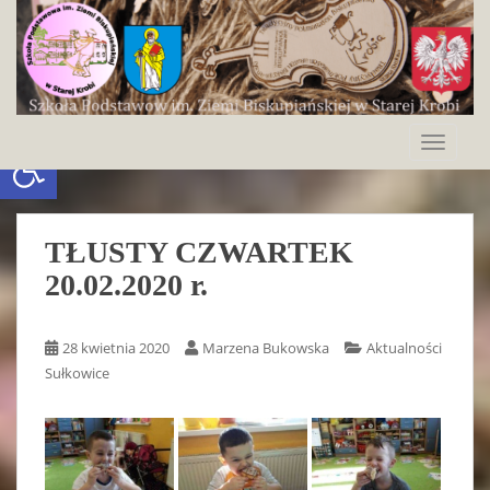
S
k
i
p
t
o
Otwórz pasek narzędzi
TOGGLE
m
a
i
n
TŁUSTY CZWARTEK
c
20.02.2020 r.
o
n
t
28 kwietnia 2020
Marzena Bukowska
Aktualności
e
Sułkowice
n
t