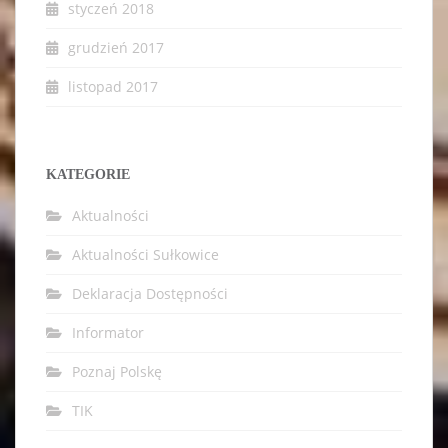
styczeń 2018
grudzień 2017
listopad 2017
KATEGORIE
Aktualności
Aktualności Sułkowice
Deklaracja Dostępności
Informator
Poznaj Polskę
TIK