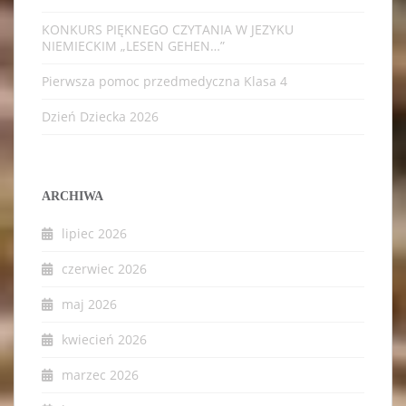
KONKURS PIĘKNEGO CZYTANIA W JEZYKU
NIEMIECKIM „LESEN GEHEN…”
Pierwsza pomoc przedmedyczna Klasa 4
Dzień Dziecka 2026
ARCHIWA
lipiec 2026
czerwiec 2026
maj 2026
kwiecień 2026
marzec 2026