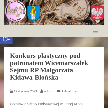
S
k
i
p
t
o
Otwórz pasek narzędzi
TOGGLE
m
a
i
n
Konkurs plastyczny pod
c
patronatem Wicemarszałek
o
Sejmu RP Małgorzata
n
t
Kidawa-Błońska
e
n
t
19 stycznia 2023
admin
Aktualności
Uczniowie Szkoły Podstawowej w Starej Krobi