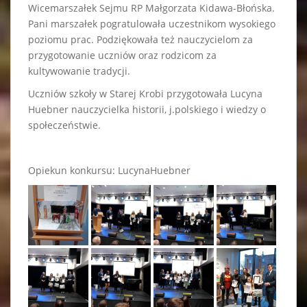
Wicemarszałek Sejmu RP Małgorzata Kidawa-Błońska.
Pani marszałek pogratulowała uczestnikom wysokiego
poziomu prac. Podziękowała też nauczycielom za
przygotowanie uczniów oraz rodzicom za
kultywowanie tradycji.
Uczniów szkoły w Starej Krobi przygotowała Lucyna
Huebner nauczycielka historii, j.polskiego i wiedzy o
społeczeństwie.
Opiekun konkursu: LucynaHuebner