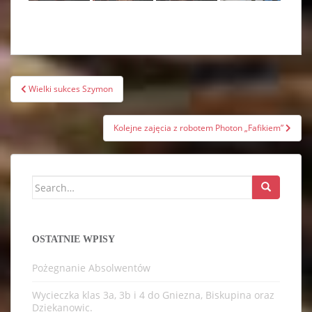
Nawigacja
Wielki sukces Szymon
wpisu
Kolejne zajęcia z robotem Photon „Fafikiem”
Search
for:
OSTATNIE WPISY
Pożegnanie Absolwentów
Wycieczka klas 3a, 3b i 4 do Gniezna, Biskupina oraz
Dziekanowic.