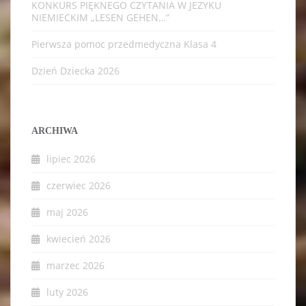
KONKURS PIĘKNEGO CZYTANIA W JEZYKU
NIEMIECKIM „LESEN GEHEN…”
Pierwsza pomoc przedmedyczna Klasa 4
Dzień Dziecka 2026
ARCHIWA
lipiec 2026
czerwiec 2026
maj 2026
kwiecień 2026
marzec 2026
luty 2026