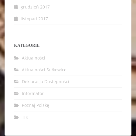
grudzień 2017
listopad 2017
KATEGORIE
Aktualności
Aktualności Sułkowice
Deklaracja Dostępności
Informator
Poznaj Polskę
TIK