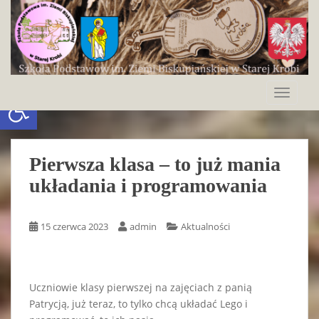
S
k
i
p
t
o
Otwórz pasek narzędzi
TOGGLE
m
a
i
n
Pierwsza klasa – to już mania
c
układania i programowania
o
n
t
15 czerwca 2023
admin
Aktualności
e
n
t
Uczniowie klasy pierwszej na zajęciach z panią
Patrycją, już teraz, to tylko chcą układać Lego i