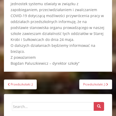
jednostek systemu oświaty w związku z
zapobieganiem, przeciwdziałaniem i zwalczaniem
COVID-19 dotyczącą możliwości przywrócenia pracy w
oddziałach przedszkolnych informuję, że na
podstawie stanowiska organu prowadzącego w naszej
szkole zawieszam działalność tych oddziałów w Starej
Krobi i Sułkowicach do dnia 24 maja.
O dalszych działaniach będziemy informować na
bieżąco.
Z poważaniem
Bogdan Paluszkiewicz – dyrektor szkoły”
Nawigacja
Przedszkolaki ;)
Przedszkolaki ;)
wpisu
Search
for: