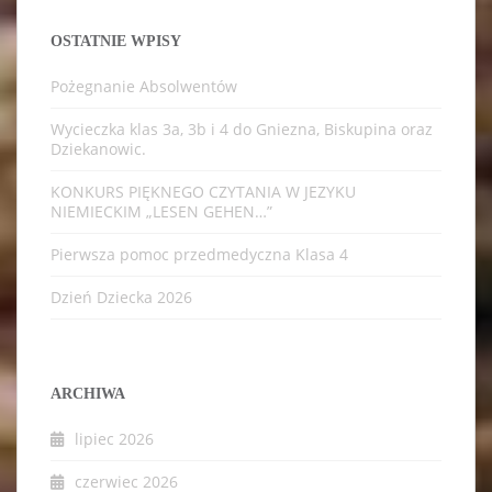
OSTATNIE WPISY
Pożegnanie Absolwentów
Wycieczka klas 3a, 3b i 4 do Gniezna, Biskupina oraz
Dziekanowic.
KONKURS PIĘKNEGO CZYTANIA W JEZYKU
NIEMIECKIM „LESEN GEHEN…”
Pierwsza pomoc przedmedyczna Klasa 4
Dzień Dziecka 2026
ARCHIWA
lipiec 2026
czerwiec 2026