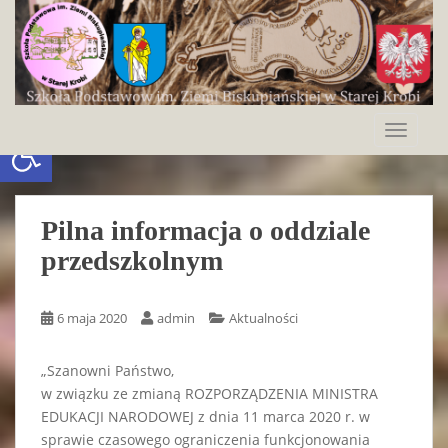
S
k
i
p
t
o
Otwórz pasek narzędzi
TOGGLE
m
a
i
n
Pilna informacja o oddziale
c
przedszkolnym
o
n
t
6 maja 2020
admin
Aktualności
e
n
„Szanowni Państwo,
t
w związku ze zmianą ROZPORZĄDZENIA MINISTRA
EDUKACJI NARODOWEJ z dnia 11 marca 2020 r. w
sprawie czasowego ograniczenia funkcjonowania