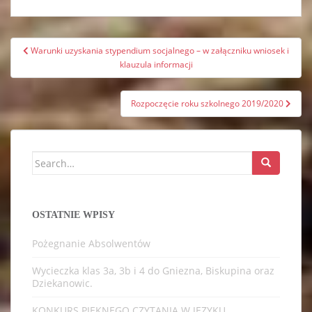
Nawigacja
Warunki uzyskania stypendium socjalnego – w załączniku wniosek i
wpisu
klauzula informacji
Rozpoczęcie roku szkolnego 2019/2020
Search
for:
OSTATNIE WPISY
Pożegnanie Absolwentów
Wycieczka klas 3a, 3b i 4 do Gniezna, Biskupina oraz
Dziekanowic.
KONKURS PIĘKNEGO CZYTANIA W JEZYKU