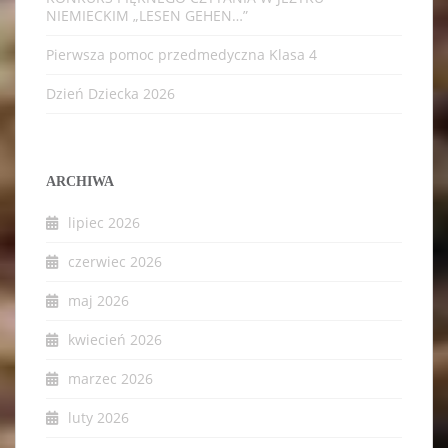
NIEMIECKIM „LESEN GEHEN…”
Pierwsza pomoc przedmedyczna Klasa 4
Dzień Dziecka 2026
ARCHIWA
lipiec 2026
czerwiec 2026
maj 2026
kwiecień 2026
marzec 2026
luty 2026