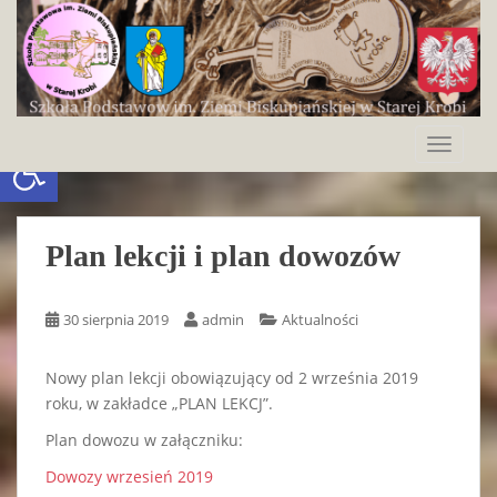
S
k
i
p
t
o
Otwórz pasek narzędzi
TOGGLE
m
a
i
n
Plan lekcji i plan dowozów
c
o
n
30 sierpnia 2019
admin
Aktualności
t
e
Nowy plan lekcji obowiązujący od 2 września 2019
n
roku, w zakładce „PLAN LEKCJ”.
t
Plan dowozu w załączniku:
Dowozy wrzesień 2019