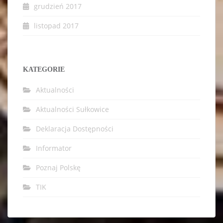
grudzień 2017
listopad 2017
KATEGORIE
Aktualności
Aktualności Sułkowice
Deklaracja Dostępności
Informator
Poznaj Polskę
TIK