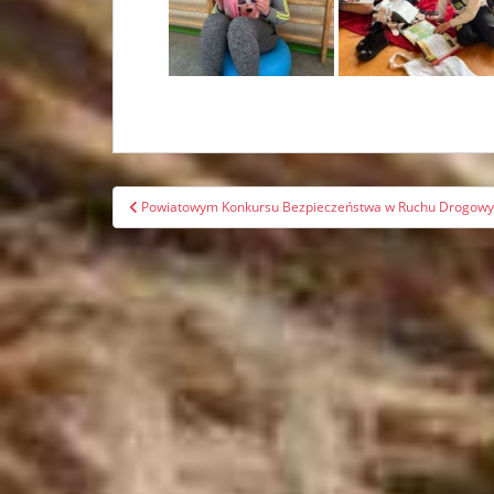
Nawigacja
Powiatowym Konkursu Bezpieczeństwa w Ruchu Drogow
wpisu