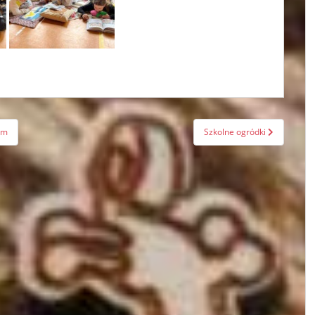
ym
Szkolne ogródki