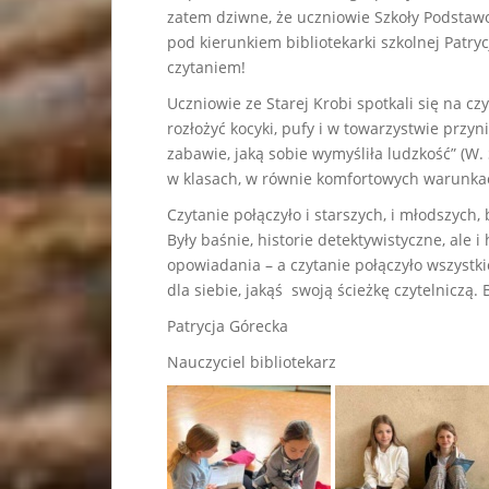
zatem dziwne, że uczniowie Szkoły Podstawow
pod kierunkiem bibliotekarki szkolnej Patry
czytaniem!
Uczniowie ze Starej Krobi spotkali się na cz
rozłożyć kocyki, pufy i w towarzystwie przy
zabawie, jaką sobie wymyśliła ludzkość” (W. 
w klasach, w równie komfortowych warunka
Czytanie połączyło i starszych, i młodszych, 
Były baśnie, historie detektywistyczne, ale i
opowiadania – a czytanie połączyło wszystkic
dla siebie, jakąś swoją ścieżkę czytelniczą. 
Patrycja Górecka
Nauczyciel bibliotekarz