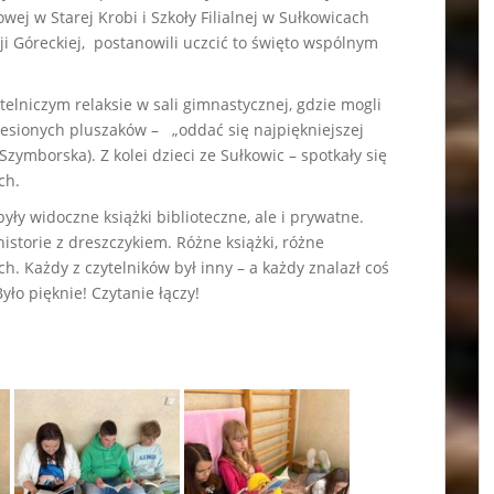
ej w Starej Krobi i Szkoły Filialnej w Sułkowicach
cji Góreckiej, postanowili uczcić to święto wspólnym
ytelniczym relaksie w sali gimnastycznej, gdzie mogli
niesionych pluszaków – „oddać się najpiękniejszej
Szymborska). Z kolei dzieci ze Sułkowic – spotkały się
ch.
były widoczne książki biblioteczne, ale i prywatne.
 historie z dreszczykiem. Różne książki, różne
h. Każdy z czytelników był inny – a każdy znalazł coś
Było pięknie! Czytanie łączy!