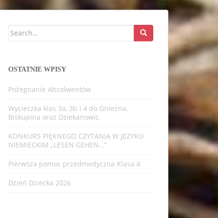
Search
for:
OSTATNIE WPISY
Pożegnanie Absolwentów
Wycieczka klas 3a, 3b i 4 do Gniezna,
Biskupina oraz Dziekanowic.
KONKURS PIĘKNEGO CZYTANIA W JEZYKU
NIEMIECKIM „LESEN GEHEN…”
Pierwsza pomoc przedmedyczna Klasa 4
Dzień Dziecka 2026