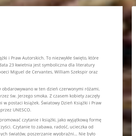
ki i Praw Autorskich. To niezwykłe święto, które
data 23 kwietnia jest symboliczna dla literatury
poeci Miguel de Cervantes, William Szekspir oraz
ety obdarowywano w ten dzień czerwonymi różami,
ez św. Jerzego smoka. Z czasem kobiety zaczęły
 postaci książek. Światowy Dzień Książki i Praw
u przez UNESCO.
 promować czytanie i książki, jako wyjątkową formę
rzyści. Czytanie to zabawa, radość, ucieczka od
nych światów, poszerzanie wyobraźni… Nie było