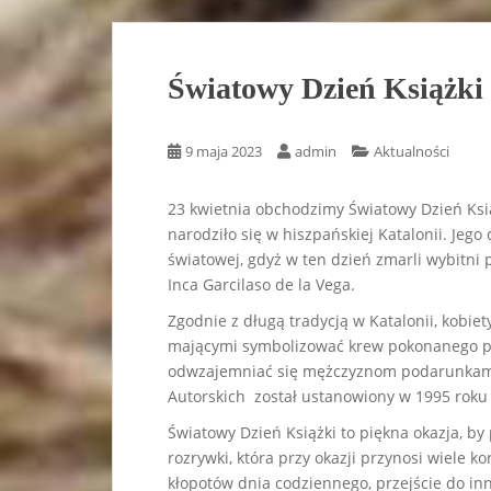
Światowy Dzień Książki
9 maja 2023
admin
Aktualności
23 kwietnia obchodzimy Światowy Dzień Książ
narodziło się w hiszpańskiej Katalonii. Jego 
światowej, gdyż w ten dzień zmarli wybitni 
Inca Garcilaso de la Vega.
Zgodnie z długą tradycją w Katalonii, kobi
mającymi symbolizować krew pokonanego prz
odwzajemniać się mężczyznom podarunkami w
Autorskich został ustanowiony w 1995 rok
Światowy Dzień Książki to piękna okazja, by
rozrywki, która przy okazji przynosi wiele ko
kłopotów dnia codziennego, przejście do in