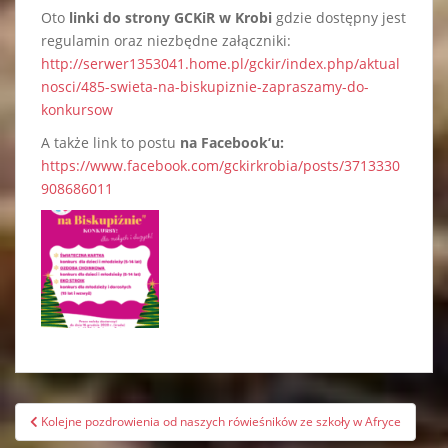
Oto
linki do strony GCKiR w Krobi
gdzie dostępny jest
regulamin oraz niezbędne załączniki:
http://serwer1353041.home.pl/gckir/index.php/aktual
nosci/485-swieta-na-biskupiznie-zapraszamy-do-
konkursow
A także link to postu
na Facebook’u:
https://www.facebook.com/gckirkrobia/posts/3713330
908686011
Nawigacja
Kolejne pozdrowienia od naszych rówieśników ze szkoły w Afryce
wpisu