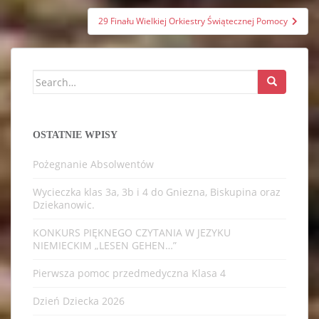
29 Finału Wielkiej Orkiestry Świątecznej Pomocy
Search
for:
OSTATNIE WPISY
Pożegnanie Absolwentów
Wycieczka klas 3a, 3b i 4 do Gniezna, Biskupina oraz
Dziekanowic.
KONKURS PIĘKNEGO CZYTANIA W JEZYKU
NIEMIECKIM „LESEN GEHEN…”
Pierwsza pomoc przedmedyczna Klasa 4
Dzień Dziecka 2026