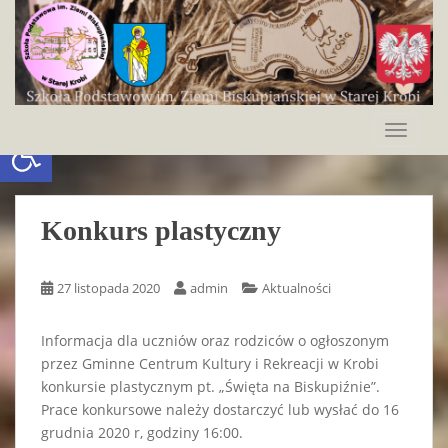
S
k
i
p
t
o
Otwórz pasek narzędzi
TOGGLE
m
a
i
n
Konkurs plastyczny
c
o
n
27 listopada 2020
admin
Aktualności
t
e
Informacja dla uczniów oraz rodziców o ogłoszonym
n
przez Gminne Centrum Kultury i Rekreacji w Krobi
t
konkursie plastycznym pt. „Święta na Biskupiźnie”.
Prace konkursowe należy dostarczyć lub wysłać do 16
grudnia 2020 r, godziny 16:00.